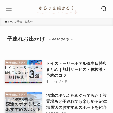
ホーム
子連れお出かけ
子連れお出かけ
– category –
トイストーリーホテル誕生日特典
子連れお出かけ
まとめ｜無料サービス・体験談・
予約のコツ
2025年6月11日
沼津のポケふためぐってみた！設
子連れお出かけ
置場所と子連れでも楽しめる沼津
港周辺のおすすめスポットを紹介